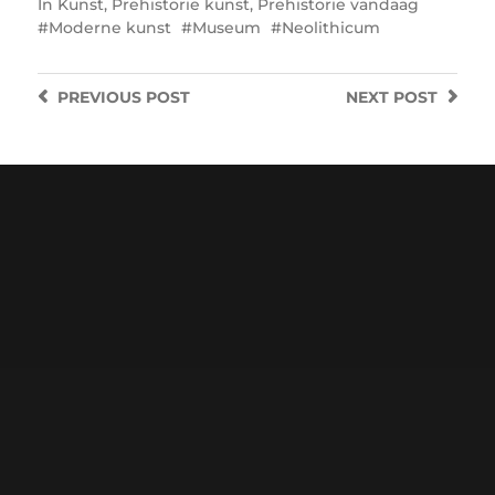
In
Kunst
,
Prehistorie kunst
,
Prehistorie vandaag
Moderne kunst
Museum
Neolithicum
PREVIOUS
POST
NEXT
POST