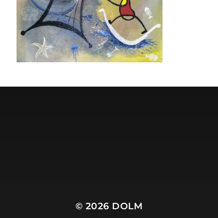
Dolm.nl is de site van
Harry Wibier, professioneel
tekstschrijver
.
© 2026
DOLM