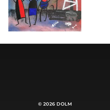
Dolm.nl is de site van
Harry Wibier, professioneel
tekstschrijver
.
© 2026
DOLM