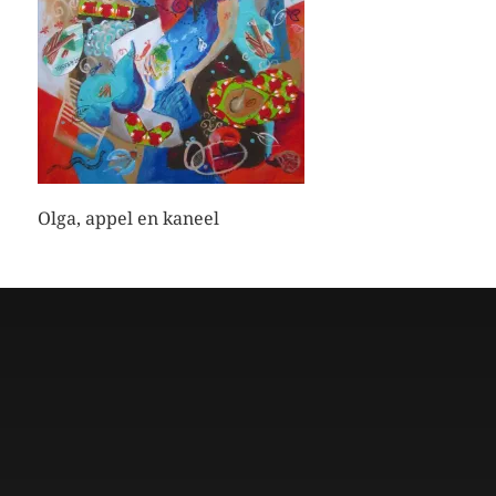
Olga, appel en kaneel
Dolm.nl is de site van
Harry Wibier, professioneel
tekstschrijver
.