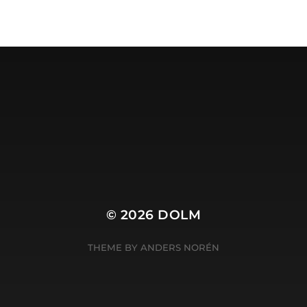
Dolm.nl is de site van
Harry Wibier, professioneel
tekstschrijver
.
© 2026
DOLM
THEME BY
ANDERS NORÉN