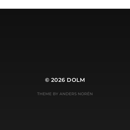
Dolm.nl is de site van
Harry Wibier, professioneel
tekstschrijver
.
© 2026
DOLM
THEME BY
ANDERS NORÉN