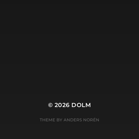
Dolm.nl is de site van
Harry Wibier, professioneel
tekstschrijver
.
© 2026
DOLM
THEME BY
ANDERS NORÉN