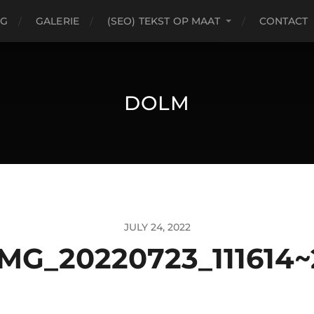
OG
GALERIE
(SEO) TEKST OP MAAT
CONTACT
DOLM
JULY 24, 2022
IMG_20220723_111614~