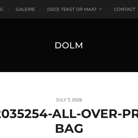
OG
GALERIE
(SEO) TEKST OP MAAT
CONTACT
DOLM
JULY 7, 2026
035254-ALL-OVER-PR
BAG