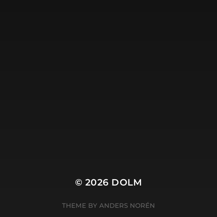
m.nl is de site van
Harry Wibier, professioneel tekstschrij
© 2026
DOLM
THEME BY
ANDERS NORÉN