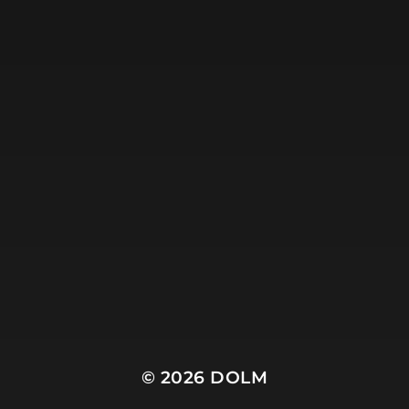
Dolm.nl is de site van
Harry Wibier, professioneel
tekstschrijver
.
© 2026
DOLM