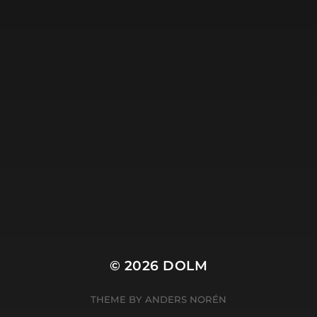
Dolm.nl is de site van
Harry Wibier, professioneel
tekstschrijver
.
© 2026
DOLM
THEME BY
ANDERS NORÉN