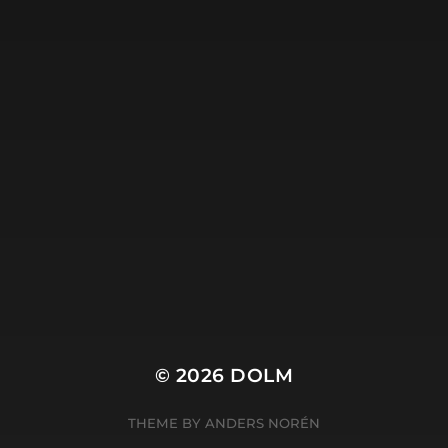
Dolm.nl is de site van
Harry Wibier, professioneel
tekstschrijver
.
© 2026
DOLM
THEME BY
ANDERS NORÉN