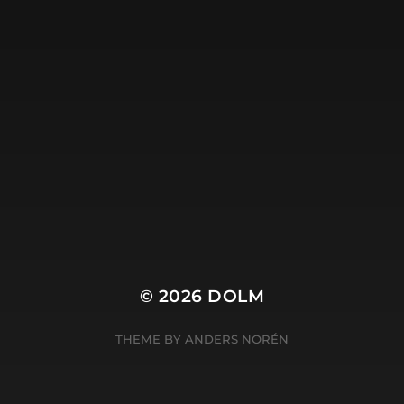
m.nl is de site van
Harry Wibier, professioneel tekstschrij
© 2026
DOLM
THEME BY
ANDERS NORÉN