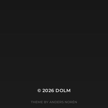
Dolm.nl is de site van
Harry Wibier, professioneel
tekstschrijver
.
© 2026
DOLM
THEME BY
ANDERS NORÉN