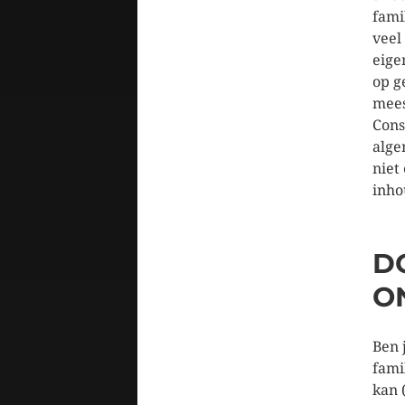
fami
veel
eige
op g
mees
Cons
alge
niet
inho
D
O
Ben 
fami
kan 