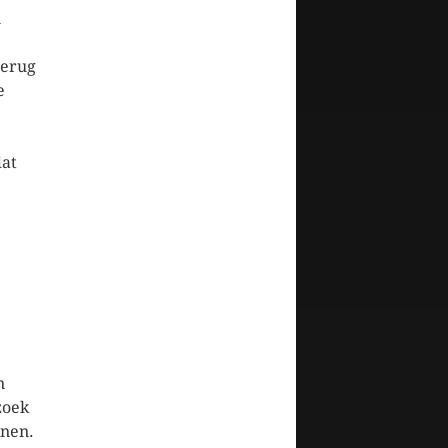
n
terug
e
dat
n
zoek
nnen.