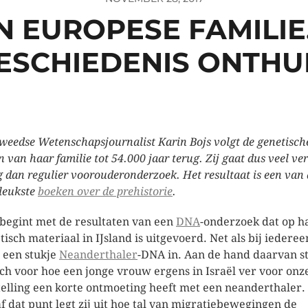
JN EUROPESE FAMILIE
ESCHIEDENIS ONTHU
weedse Wetenschapsjournalist Karin Bojs volgt de genetisch
n van haar familie tot 54.000 jaar terug. Zij gaat dus veel ve
g dan regulier voorouderonderzoek. Het resultaat is een van 
rleukste
boeken over de prehistorie
.
 begint met de resultaten van een
DNA
-onderzoek dat op h
tisch materiaal in IJsland is uitgevoerd. Net als bij iedereen
 een stukje
Neanderthaler
-DNA in. Aan de hand daarvan st
zich voor hoe een jonge vrouw ergens in Israël ver voor onz
telling een korte ontmoeting heeft met een neanderthaler.
f dat punt legt zij uit hoe tal van migratiebewegingen de