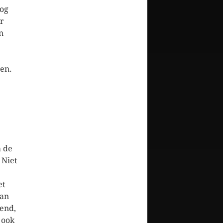
nog
er
n
en.
m de
 Niet
et
van
dend,
 ook