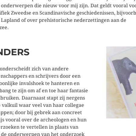
 onderwerpen die nieuw voor mij zijn. Dat geldt vooral vo
ifiek Zweedse en Scandinavische geschiedenissen, bijvoor
 Lapland of over prehistorische nederzettingen aan de
zee.
NDERS
 onderscheidt zich van andere
nschappers en schrijvers door een
oonlijke invalshoek te hanteren en
 bang te zijn om af en toe haar fantasie
ebruiken. Daarnaast stapt zij nergens
e valkuil waar veel van haar collegae
appen; door bij gebrek aan concreet
js vooral over de archeologen en hun
rzoeken te vertellen in plaats van
 de onderwerpen van het onderzoek