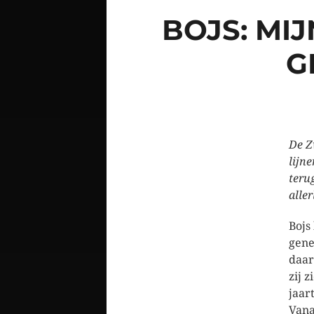
BOJS: MI
G
De Z
lijne
teru
alle
Bojs
gene
daar
zij 
jaar
Vana