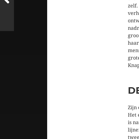
zelf
verh
ontw
nadr
groo
haar
mens
grot
Knap
D
Zijn
Het 
is n
lijn
twee