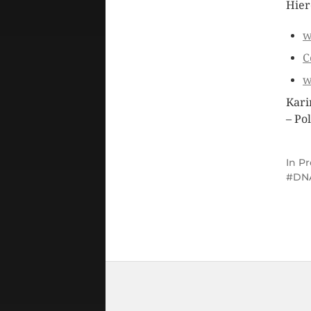
Hier
w
C
w
Kari
– Po
In
Pr
DN