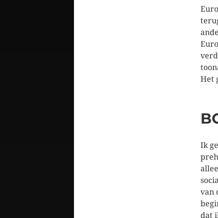
Euro
teru
ande
Euro
verd
toon
Het 
B
Ik g
preh
alle
soci
van 
begi
dat 