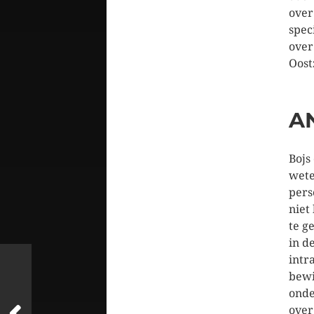
over
spec
over
Oost
A
Bojs
wete
pers
niet
te g
in d
intr
bewi
onde
over