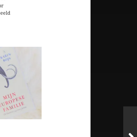
or
beeld