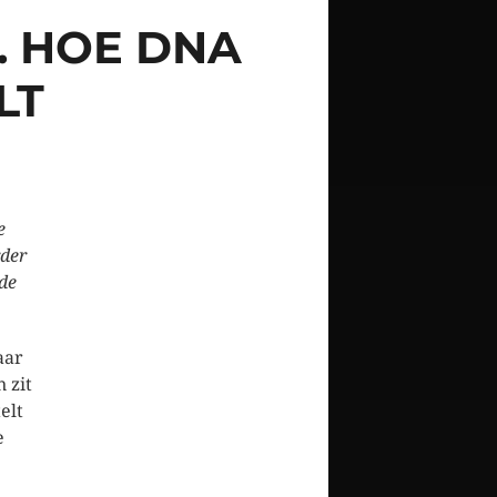
. HOE DNA
LT
e
rder
de
aar
 zit
elt
e