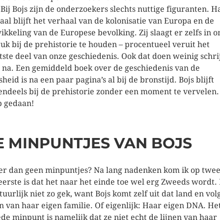
. Bij Bojs zijn de onderzoekers slechts nuttige figuranten. H
aal blijft het verhaal van de kolonisatie van Europa en de
ikkeling van de Europese bevolking. Zij slaagt er zelfs in 
uk bij de prehistorie te houden – procentueel veruit het
tste deel van onze geschiedenis. Ook dat doen weinig schri
 na. Een gemiddeld boek over de geschiedenis van de
heid is na een paar pagina’s al bij de bronstijd. Bojs blijft
endeels bij de prehistorie zonder een moment te vervelen.
 gedaan!
E MINPUNTJES VAN BOJS
 er dan geen minpuntjes? Na lang nadenken kom ik op twee
eerste is dat het naar het einde toe wel erg Zweeds wordt.
atuurlijk niet zo gek, want Bojs komt zelf uit dat land en vol
en van haar eigen familie. Of eigenlijk: Haar eigen DNA. He
de minpunt is namelijk dat ze niet echt de lijnen van haar