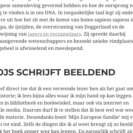
pese samenleving gevormd hebben en hoe de oorsprong 
g te vinden is in ons DNA. In toegankelijke taal legt zij ond
re uit hoe het zit met de komst van homo sapiens sapiens i
pa, de ijstijden, de overstroming van Doggerland en de
wijning van
jagers en verzamelaars
. Zij spreekt daarbij
aangevende wetenschappers en bezoekt unieke vindplaats
geheel is afwisselend en meeslepend.
OJS SCHRIJFT BEELDEND
eef direct toe dat ik een verwende lezer ben als het gaat o
istorie; ik lees bijna alles waar ik mijn hand op kan leggen.
en in bibliotheek en boekwinkel, maar ook via internet en
ale media. Daarom durf ik te stellen dat ik best wel wat we
de materie. Desondanks boeit ‘Mijn Europese familie’ mij 
n tot eind. Zelfs de dingen die ik al weet brengt zij zo beel
ik het boek amper weg kan leggen. En natuurlijk schrijft zij