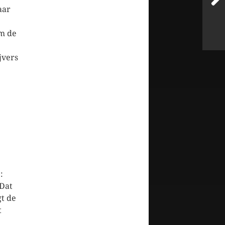
aar
om de
jvers
:
 Dat
gt de
t