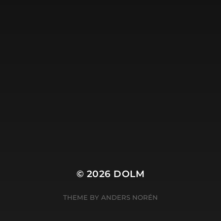
m.nl is de site van
Harry Wibier, professioneel tekstschrij
© 2026
DOLM
THEME BY
ANDERS NORÉN