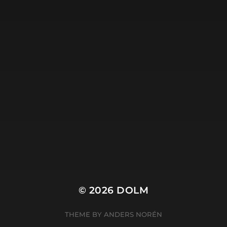
Dolm.nl is de site van
Harry Wibier, professioneel
tekstschrijver
.
© 2026
DOLM
THEME BY
ANDERS NORÉN