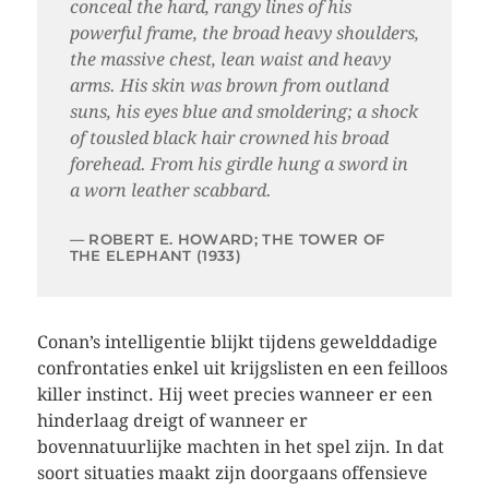
conceal the hard, rangy lines of his
powerful frame, the broad heavy shoulders,
the massive chest, lean waist and heavy
arms. His skin was brown from outland
suns, his eyes blue and smoldering; a shock
of tousled black hair crowned his broad
forehead. From his girdle hung a sword in
a worn leather scabbard.
ROBERT E. HOWARD; THE TOWER OF
THE ELEPHANT (1933)
Conan’s intelligentie blijkt tijdens gewelddadige
confrontaties enkel uit krijgslisten en een feilloos
killer instinct. Hij weet precies wanneer er een
hinderlaag dreigt of wanneer er
bovennatuurlijke machten in het spel zijn. In dat
soort situaties maakt zijn doorgaans offensieve